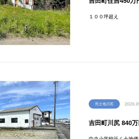
吉田町住吉450万
１００坪超え
2026.0
売土地川尻
吉田町川尻 840
中央小学校近く土地価格 