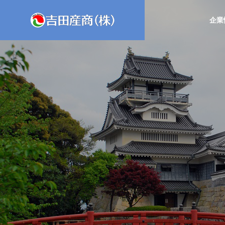
企業
会社情報
GREETIN
吉田産商の会社情報を
ごあいさつ
ご紹介します！
事業紹介
吉田産商の事業をご紹
介いたします！
不動産開
Realestates