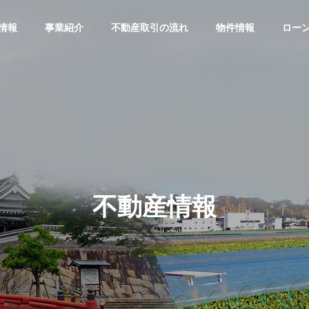
情報
事業紹介
不動産取引の流れ
物件情報
ロー
G
COMPANY
会社概要
不動産情報
発、仲介業
養鰻飼料（鰻の餌）の販
For Iocal business