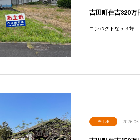
吉田町住吉320万
コンパクトな５３坪！
2026.06
売土地