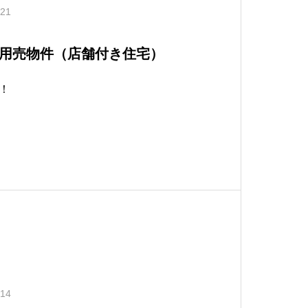
.21
用売物件（店舗付き住宅）
！
.14