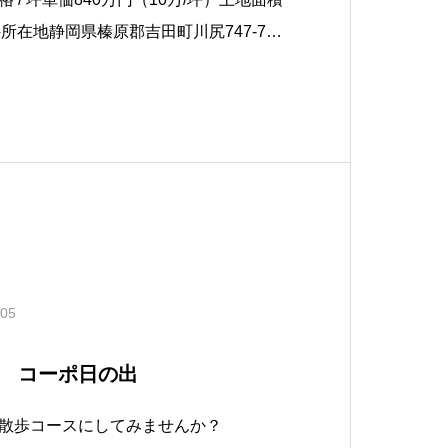
物件所在地静岡県榛原郡吉田町川尻747-7外
ーまで約3.2Km地目池沼都市計画/用途
.05
貸 コーポ日の出
散歩コースにしてみませんか？