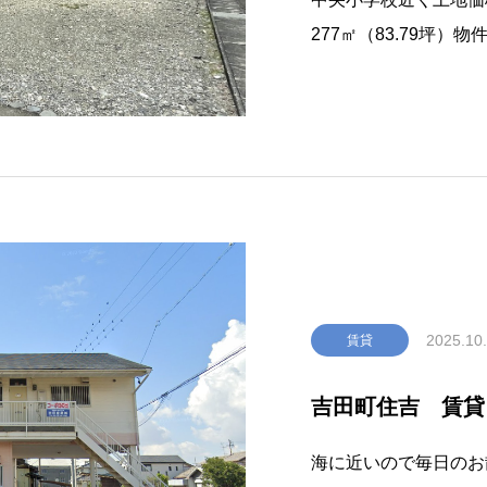
277㎡（83.79坪）
１筆交通東名吉田インタ
地域
2025.10
賃貸
吉田町住吉 賃
海に近いので毎日のお