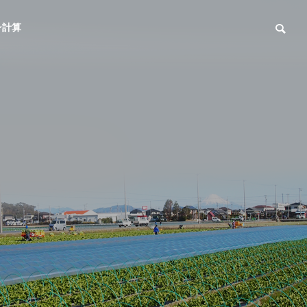
ン計算
Result
開発実績
売
各種損害保険の取り扱い
For your life