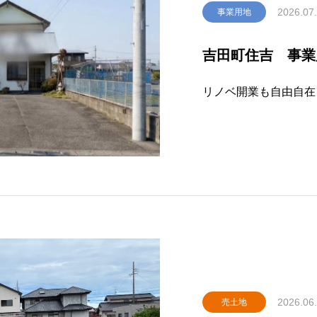
2026.07
事業用地
吉田町住吉 事業
リノベ開業も自由自在
2026.06
売土地