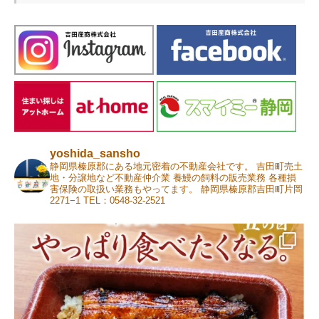
yoshida_sansho
静岡県榛原郡にある地元密着の不動産会社です。
吉田町売土
地・分譲地など不動産仲介業
養鰻の飼料の販売業務 各種損
害保険の取扱い業務もやってます。
静岡県榛原郡吉田町片岡
2271−1
TEL：0548-32-2521