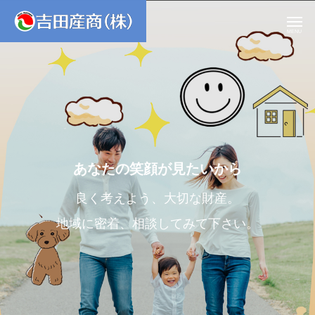
MENU
あ
な
た
の
笑
顔
が
見
た
い
か
ら
良く考えよう、大切な財産。
地域に密着、相談してみて下さい。