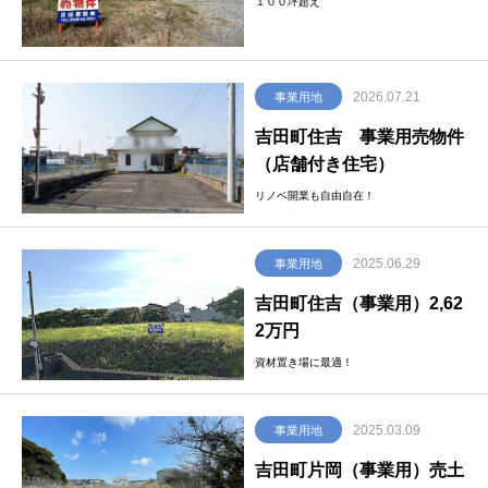
１００坪超え
2026.07.21
事業用地
吉田町住吉 事業用売物件
（店舗付き住宅）
リノベ開業も自由自在！
2025.06.29
事業用地
吉田町住吉（事業用）2,62
2万円
資材置き場に最適！
2025.03.09
事業用地
吉田町片岡（事業用）売土