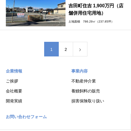
吉田町住吉 1,900万円（店
舗併用住宅用地）
土地面積 786.29㎡（237.85坪）
1
2
企業情報
事業内容
ご挨拶
不動産仲介業
会社概要
養鰻飼料の販売
開発実績
損害保険取り扱い
お問い合わせフォーム