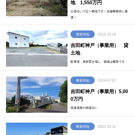
地 1,550万円
公道沿いで広々敷地です！店舗事務所に最
適！
2024.10.14
事業用地
吉田町神戸（事業用） 貸
土地
駐車場 資材置き場に 面積は概算です
2024.07.07
事業用地
吉田町神戸（事業用）5,00
0万円
高速道路の側道沿い
2022.10.11
事業用地