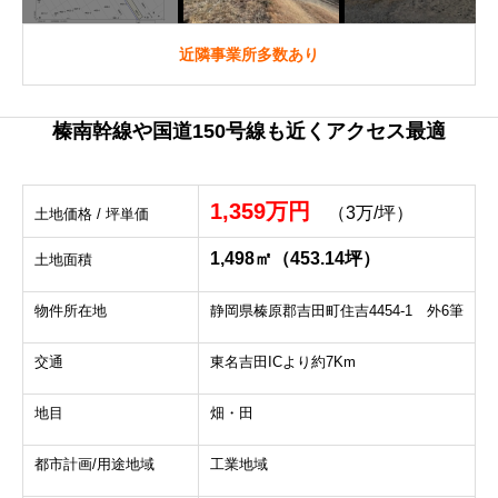
近隣事業所多数あり
榛南幹線や国道150号線も近くアクセス最適
1,359万円
（
3万/坪）
土地価格 / 坪単価
1,498㎡（453.14坪）
土地面積
物件所在地
静岡県榛原郡吉田町住吉4454-1 外6筆
交通
東名吉田ICより約7Km
地目
畑・田
都市計画/用途地域
工業地域