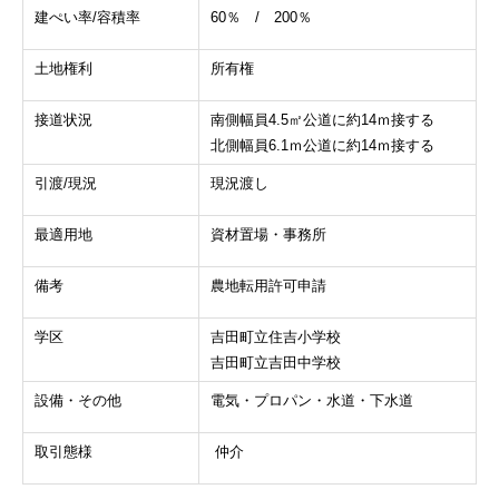
建ぺい率/容積率
60％ / 200％
土地権利
所有権
接道状況
南側幅員4.5㎡公道に約14ｍ接する
北側幅員6.1ｍ公道に約14ｍ接する
引渡/現況
現況渡し
最適用地
資材置場・事務所
備考
農地転用許可申請
学区
吉田町立住吉小学校
吉田町立吉田中学校
設備・その他
電気・プロパン・水道・下水道
取引態様
仲介