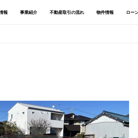
情報
事業紹介
不動産取引の流れ
物件情報
ロー
G
COMPANY
会社概要
発、仲介業
養鰻飼料（鰻の餌）の販
For Iocal business