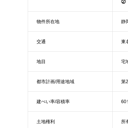
② 
物件所在地
静
交通
東
地目
宅
都市計画/用途地域
第
建ぺい率/容積率
60
土地権利
所