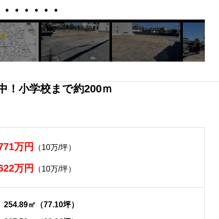
中！小学校まで約200ｍ
771万円
（10万/坪）
622万円
（10万/坪）
254.89㎡（77.10坪）