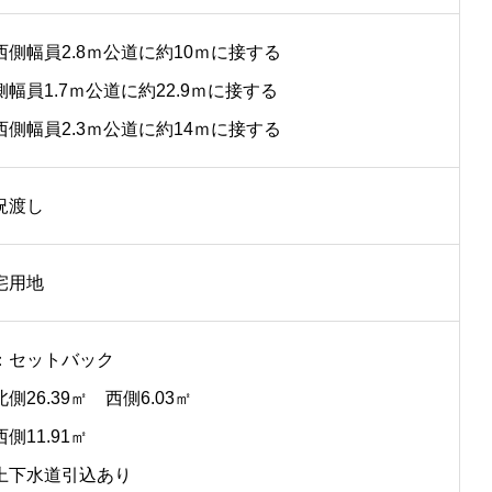
西側幅員2.8ｍ公道に約10ｍに接する
側幅員1.7ｍ公道に約22.9ｍに接する
西側幅員2.3ｍ公道に約14ｍに接する
況渡し
宅用地
：セットバック
側26.39㎡ 西側6.03㎡
側11.91㎡
上下水道引込あり