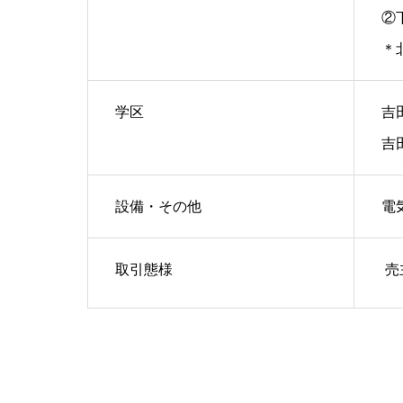
②
＊
学区
吉
吉
設備・その他
電
取引態様
売