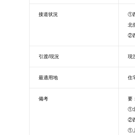
接道状況
①
北
②
引渡/現況
現
最適用地
住
備考
要
①北
②西
①