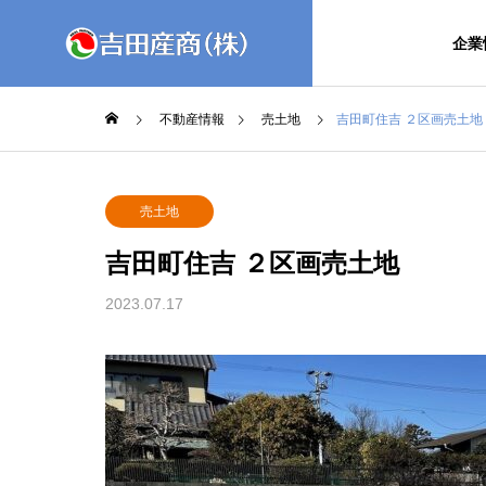
企業
不動産情報
売土地
吉田町住吉 ２区画売土地
会社情報
GREETIN
売土地
吉田産商の会社情報を
ごあいさつ
ご紹介します！
吉田町住吉 ２区画売土地
事業紹介
2023.07.17
吉田産商の事業をご紹
介いたします！
不動産開
Realestates