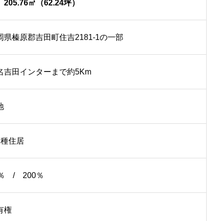
205.76㎡（62.24坪）
岡県榛原郡吉田町住吉2181-1の一部
名吉田インターまで約5Km
地
2種住居
％ / 200％
有権