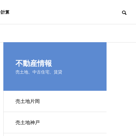
ン計算
Result
不動産情報
開発実績
売土地、中古住宅、賃貸
売土地片岡
売
各種損害保険の取り扱い
売土地神戸
For your life