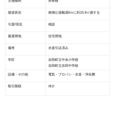
土地権利
所有権
接道状況
南側公道幅員6ｍに約15.8㎡接する
引渡/現況
相談
最適用地
住宅用地
備考
水道引込済み
学区
吉田町立中央小学校
吉田町立吉田中学校
設備・その他
電気・プロパン・水道・浄化槽
取引態様
仲介