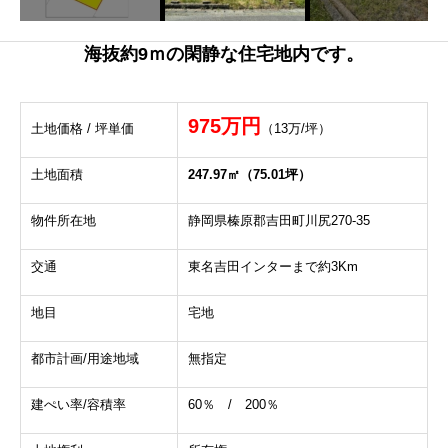
海抜約9ｍの閑静な住宅地内です。
975万円
土地価格 / 坪単価
（13万/坪）
土地面積
247.97㎡（75.01坪）
物件所在地
静岡県榛原郡吉田町川尻270-35
交通
東名吉田インターまで約3Km
地目
宅地
都市計画/用途地域
無指定
建ぺい率/容積率
60％ / 200％